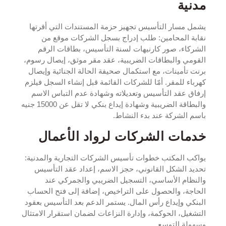
مدنية
يشمل مسار التأسيس تجهيز حزمة المستندات التي أقرتها
نقابة المحامين: طلب إدراج بسجل الشركات موقع من
الشركاء، صور كارنيهات لسنة التأسيس، بطاقات الرقم
القومي والبطاقات الضريبية، عقد مقر موثق، إيصال رسوم،
برنت تأمينات، مع استكمال صحيفة الحالة الجنائية وإيصال
كهرباء للمقر. أمّا للشركات القائمة قبل إنشاء السجل فيلزم
إرفاق عقد التأسيس وتعديلاته وشهادة عدم التباس الاسم
والبطاقة الضريبية وشهادة إيداع بنكي لا تقل عن 15000 جنيه
باسم الشركة عند بدء النشاط.​
خدمات الشركات لرواد الأعمال
يواكب المكتب خطوات تأسيس الشركات التجارية والمدنية:
تحديد الشكل القانوني، حجز الاسم، إعداد عقد التأسيس
والنظام الأساسي، التسجيل الضريبي والجمركي عند
الحاجة، والحصول على التراخيص، إضافة إلى فتح الحساب
البنكي وإيداع رأس المال. يستمر الدعم بعد التأسيس بعقود
التشغيل، الحوكمة، وإدارة النزاعات لضمان استقرار الامتثال
وسهولة التوسع.​